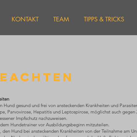
KONTAKT
TEAM
TIPPS & TRICKS
BEACHTEN
eiten
ein Hund gesund und frei von ansteckenden Krankheiten und Parasiten
pe, Parvovirose, Hepatitis und Leptospirose, möglichst auch gegen 
messener Impfschutz nachzuweisen.
dem Hundetrainer vor Ausbildungsbeginn mitzuteilen.
t, den Hund bei ansteckenden Krankheiten von der Teilnahme am Unt