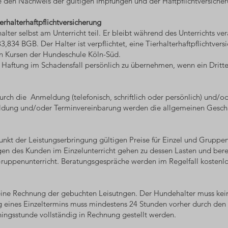
de den Nachweis der gültigen Impfungen und der Haftpflichtversicher
rhalterhaftpflichtversicherung
ter selbst am Unterricht teil. Er bleibt während des Unterrichts ver
3,834 BGB. Der Halter ist verpflichtet, eine Tierhalterhaftpflichtver
n Kursen der Hundeschule Köln-Süd.
ie Haftung im Schadensfall persönlich zu übernehmen, wenn ein Dritte
durch die Anmeldung (telefonisch, schriftlich oder persönlich) und/
eldung und/oder Terminvereinbarung werden die allgemeinen Gesch
punkt der Leistungserbringung gültigen Preise für Einzel und Gruppen
en des Kunden im Einzelunterricht gehen zu dessen Lasten und bere
 Gruppenunterricht. Beratungsgespräche werden im Regelfall kostenl
eine Rechnung der gebuchten Leisutngen. Der Hundehalter muss ke
eines Einzeltermins muss mindestens 24 Stunden vorher durch den T
iningsstunde vollständig in Rechnung gestellt werden.