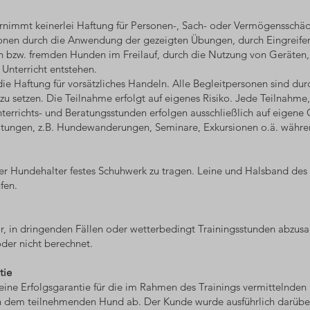
nimmt keinerlei Haftung für Personen-, Sach- oder Vermögensschä
nen durch die Anwendung der gezeigten Übungen, durch Eingreifen d
 bzw. fremden Hunden im Freilauf, durch die Nutzung von Geräten, 
Unterricht entstehen.
ie Haftung für vorsätzliches Handeln. Alle Begleitpersonen sind d
 zu setzen. Die Teilnahme erfolgt auf eigenes Risiko. Jede Teilnah
rrichts- und Beratungsstunden erfolgen ausschließlich auf eigene G
ltungen, z.B. Hundewanderungen, Seminare, Exkursionen o.ä. währen
er Hundehalter festes Schuhwerk zu tragen. Leine und Halsband des
fen.
r, in dringenden Fällen oder wetterbedingt Trainingsstunden abzusa
oder nicht berechnet.
tie
e Erfolgsgarantie für die im Rahmen des Trainings vermittelnden In
 dem teilnehmenden Hund ab. Der Kunde wurde ausführlich darüber 