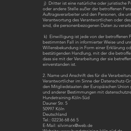
j) Dritter ist eine natürliche oder juristische
oder andere Stelle außer der betroffenen Pe
Auftragsverarbeiter und den Personen, die un
Verantwortung des Verantwortlichen oder des 
sind, die personenbezogenen Daten zu verar
k) Einwilligung ist jede von der betroffenen P
bestimmten Fall in informierter Weise und u
Willensbekundung in Form einer Erklärung od
bestätigenden Handlung, mit der die betroffe
dass sie mit der Verarbeitung der sie betre
einverstanden ist.
2. Name und Anschrift des für die Verarbeitu
Verantwortlicher im Sinne der Datenschutz-Gr
den Mitgliedstaaten der Europäischen Union
und anderer Bestimmungen mit datenschutzrec
Hundetraining-Köln-Süd
Dauner Str. 5
50997 Köln
Deutschland
Tel.: 02236 68 66 5
E-Mail:
silvimarx@web.de
Website:
www.hundetraining-k
öln-süd.de