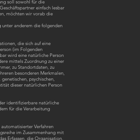
g soll sowohl für die
 Geschäftspartner einfach lesbar
ten, möchten wir vorab die
g unter anderem die folgenden
ionen, die sich auf eine
e Person (im Folgenden
rbar wird eine natürliche Person
dere mittels Zuordnung zu einer
mer, zu Standortdaten, zu
ehreren besonderen Merkmalen,
, genetischen, psychischen,
ntität dieser natürlichen Person
er identifizierbare natürliche
em für die Verarbeitung
 automatisierter Verfahren
angsreihe im Zusammenhang mit
s Erfassen, die Organisation,