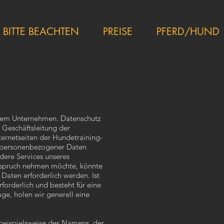
BITTE BEACHTEN
PREISE
PFERD/HUND
serem Unternehmen. Datenschutz
 Geschäftsleitung der
ernetseiten der Hundetraining-
e personenbezogener Daten
dere Services unseres
Anspruch nehmen möchte, könnte
aten erforderlich werden. Ist
orderlich und besteht für eine
ge, holen wir generell eine
beispielsweise des Namens, der