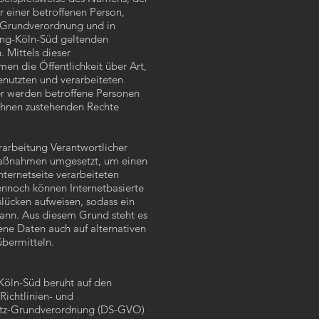
 einer betroffenen Person,
z-Grundverordnung und in
ing-Köln-Süd geltenden
 Mittels dieser
en die Öffentlichkeit über Art,
nutzten und verarbeiteten
r werden betroffene Personen
 ihnen zustehenden Rechte
rarbeitung Verantwortlicher
 Maßnahmen umgesetzt, um einen
nternetseite verarbeiteten
nnoch können Internetbasierte
lücken aufweisen, sodass ein
kann. Aus diesem Grund steht es
ene Daten auch auf alternativen
übermitteln.
Köln-Süd beruht auf den
Richtlinien- und
utz-Grundverordnung (DS-GVO)