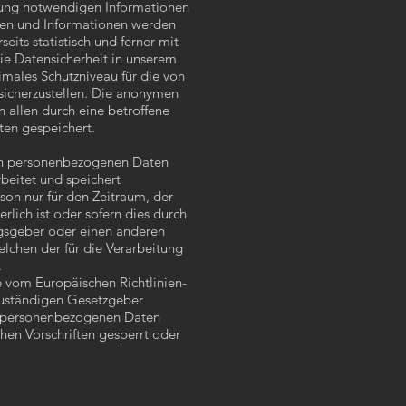
olgung notwendigen Informationen
ten und Informationen werden
eits statistisch und ferner mit
ie Datensicherheit in unserem
imales Schutzniveau für die von
sicherzustellen. Die anonymen
 allen durch eine betroffene
en gespeichert.
on personenbezogenen Daten
rbeitet und speichert
on nur für den Zeitraum, der
rlich ist oder sofern dies durch
gsgeber oder einen anderen
elchen der für die Verarbeitung
.
e vom Europäischen Richtlinien-
uständigen Gesetzgeber
ie personenbezogenen Daten
en Vorschriften gesperrt oder