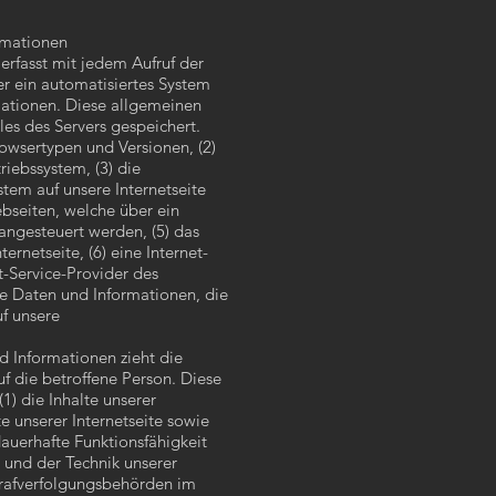
rmationen
erfasst mit jedem Aufruf der
er ein automatisiertes System
ationen. Diese allgemeinen
es des Servers gespeichert.
owsertypen und Versionen, (2)
iebssystem, (3) die
stem auf unsere Internetseite
ebseiten, welche über ein
 angesteuert werden, (5) das
ernetseite, (6) eine Internet-
et-Service-Provider des
he Daten und Informationen, die
f unsere
.
d Informationen zieht die
f die betroffene Person. Diese
1) die Inhalte unserer
lte unserer Internetseite sowie
dauerhafte Funktionsfähigkeit
 und der Technik unserer
Strafverfolgungsbehörden im