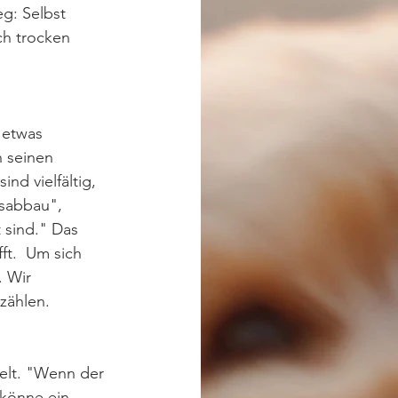
eg: Selbst 
ch trocken 
 etwas 
 seinen 
nd vielfältig, 
ssabbau", 
 sind." Das 
t.  Um sich 
. Wir 
zählen.
elt. "Wenn der 
 könne ein 