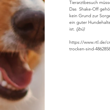
Tierarztbesuch müss
Das  Shake-Off gehör
kein Grund zur Sorg
ein guter Hundehalte
ist. 
(jbü)
https://www.rtl.de/
trocken-sind-486285