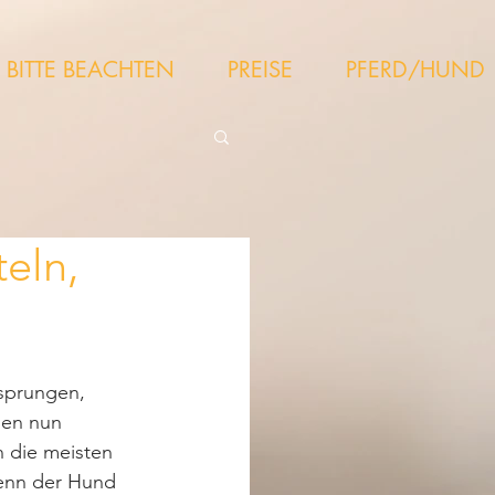
BITTE BEACHTEN
PREISE
PFERD/HUND
eln,
sprungen, 
den nun 
n die meisten 
enn der Hund  