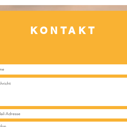
Star im Netz – so tickt Steffen
3 Gr
Baumgarts Hund Jory
nach
KONTAKT