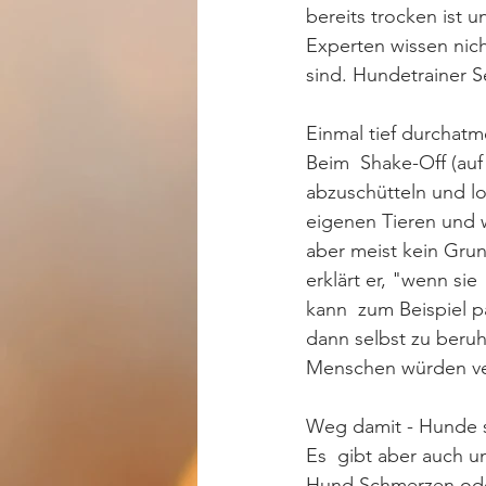
bereits trocken ist u
Experten wissen nich
sind. Hundetrainer S
Einmal tief durchatm
Beim  Shake-Off (auf
abzuschütteln und l
eigenen Tieren und we
aber meist kein Grun
erklärt er, "wenn sie
kann  zum Beispiel p
dann selbst zu beruhi
Menschen würden verm
Weg damit - Hunde s
Es  gibt aber auch u
Hund Schmerzen oder 