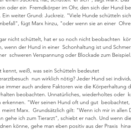
ein oder ein  Fremdkörper im Ohr, den sich der Hund be
 Ein weiter Grund: Juckreiz. "Viele Hunde schütteln sich
nbefall", fügt Marx hinzu, "oder wenn sie an einer  Ohr
gar nicht schüttelt, hat er so noch nicht beobachten  kö
en, wenn der Hund in einer  Schonhaltung ist und Schme
 einer  schweren Verspannung oder Blockade zum Beispiel
 kennt, weiß, was sein Schütteln bedeutet
rarztbesuch  nun wirklich nötig? Jeder Hund sei individue
e immer auch andere Faktoren wie die Körperhaltung 
rhalten beobachten. Unnatürliches, wiederholtes oder  k
 erkennen. "Wer seinen Hund oft und gut  beobachtet, 
 meint Marx.  Grundsätzlich gilt: "Wenn ich mir in allen 
nn gehe ich zum Tierarzt", schiebt er nach. Und wenn die
rdnen könne, gehe man eben positiv aus der Praxis  hinau