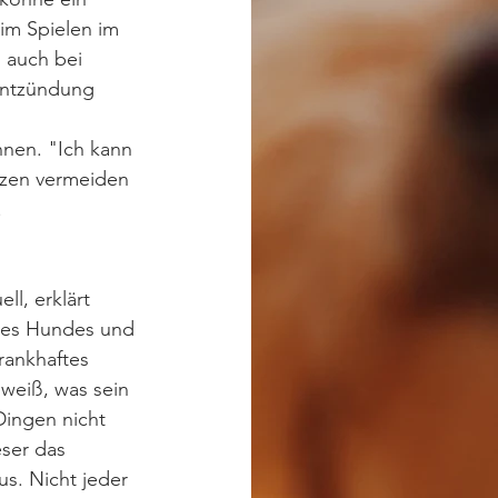
im Spielen im 
 auch bei  
entzündung 
nnen. "Ich kann 
rzen vermeiden 
.
ll, erklärt 
des Hundes und 
rankhaftes 
weiß, was sein 
Dingen nicht 
ser das  
s. Nicht jeder 