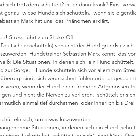
nd sich trotzdem schüttelt? Ist er dann krank? Eins  vorw
t genau, wieso Hunde sich schütteln,  wenn sie eigentli
ebastian Marx hat uns  das Phänomen erklärt.
en! Stress führt zum Shake-Off
 Deutsch: abschütteln) versucht der Hund grundsätzlich 
oszuwerden. Hundetrainer Sebastian Marx kennt  das von
iß: Die Situationen, in denen sich  ein Hund schüttelt, si
d zur Sorge.  "Hunde schütteln sich vor allem zum Stre
  überregt sind, sich verunsichert fühlen oder angespannt
assieren, wenn der Hund einen fremden Artgenossen triff
gen und nicht die Nerven zu verlieren,  schüttelt er sich
utlich einmal tief durchatmen  oder innerlich bis Drei 
chütteln sich, um etwas loszuwerden
nangenehme Situationen, in denen sich ein Hund  schütt
einen Juckreiz hat, schüttelt  er sich", sagt Marx. Das