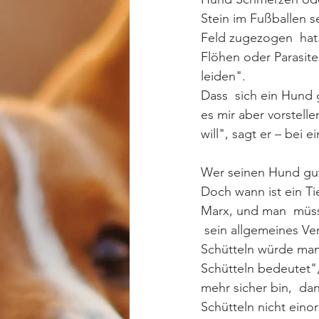
Stein im Fußballen s
Feld zugezogen  hat.
Flöhen oder Parasite
leiden".
Dass  sich ein Hund 
es mir aber vorstell
will", sagt er – bei
Wer seinen Hund gut
Doch wann ist ein Tie
Marx, und man  müss
 sein allgemeines Ve
Schütteln würde man
Schütteln bedeutet",
mehr sicher bin,  da
Schütteln nicht eino